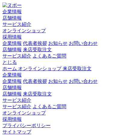
企業情報
店舗情報
サービス紹介
オンラインショップ
採用情報
企業情報
代表者挨拶
お知らせ
お問い合わせ
店舗情報
来店受取注文
サービス紹介
よくあるご質問
とじる
ホーム
オンラインショップ
来店受取注文
企業情報
企業情報
代表者挨拶
お知らせ
お問い合わせ
店舗情報
店舗情報
来店受取注文
サービス紹介
サービス紹介
よくあるご質問
オンラインショップ
採用情報
プライバシーポリシー
サイトマップ