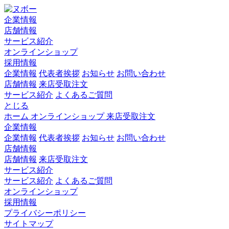
企業情報
店舗情報
サービス紹介
オンラインショップ
採用情報
企業情報
代表者挨拶
お知らせ
お問い合わせ
店舗情報
来店受取注文
サービス紹介
よくあるご質問
とじる
ホーム
オンラインショップ
来店受取注文
企業情報
企業情報
代表者挨拶
お知らせ
お問い合わせ
店舗情報
店舗情報
来店受取注文
サービス紹介
サービス紹介
よくあるご質問
オンラインショップ
採用情報
プライバシーポリシー
サイトマップ