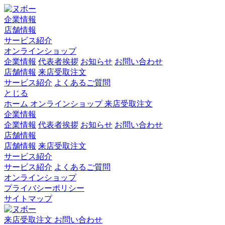
企業情報
店舗情報
サービス紹介
オンラインショップ
企業情報
代表者挨拶
お知らせ
お問い合わせ
店舗情報
来店受取注文
サービス紹介
よくあるご質問
とじる
ホーム
オンラインショップ
来店受取注文
企業情報
企業情報
代表者挨拶
お知らせ
お問い合わせ
店舗情報
店舗情報
来店受取注文
サービス紹介
サービス紹介
よくあるご質問
オンラインショップ
プライバシーポリシー
サイトマップ
来店受取注文
お問い合わせ