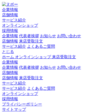
企業情報
店舗情報
サービス紹介
オンラインショップ
採用情報
企業情報
代表者挨拶
お知らせ
お問い合わせ
店舗情報
来店受取注文
サービス紹介
よくあるご質問
とじる
ホーム
オンラインショップ
来店受取注文
企業情報
企業情報
代表者挨拶
お知らせ
お問い合わせ
店舗情報
店舗情報
来店受取注文
サービス紹介
サービス紹介
よくあるご質問
オンラインショップ
採用情報
プライバシーポリシー
サイトマップ