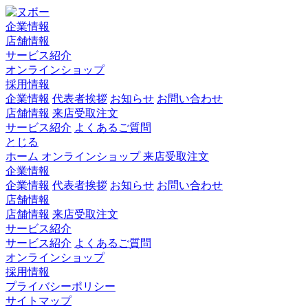
企業情報
店舗情報
サービス紹介
オンラインショップ
採用情報
企業情報
代表者挨拶
お知らせ
お問い合わせ
店舗情報
来店受取注文
サービス紹介
よくあるご質問
とじる
ホーム
オンラインショップ
来店受取注文
企業情報
企業情報
代表者挨拶
お知らせ
お問い合わせ
店舗情報
店舗情報
来店受取注文
サービス紹介
サービス紹介
よくあるご質問
オンラインショップ
採用情報
プライバシーポリシー
サイトマップ