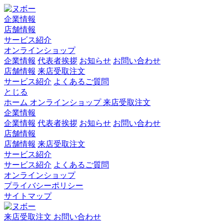
企業情報
店舗情報
サービス紹介
オンラインショップ
企業情報
代表者挨拶
お知らせ
お問い合わせ
店舗情報
来店受取注文
サービス紹介
よくあるご質問
とじる
ホーム
オンラインショップ
来店受取注文
企業情報
企業情報
代表者挨拶
お知らせ
お問い合わせ
店舗情報
店舗情報
来店受取注文
サービス紹介
サービス紹介
よくあるご質問
オンラインショップ
プライバシーポリシー
サイトマップ
来店受取注文
お問い合わせ