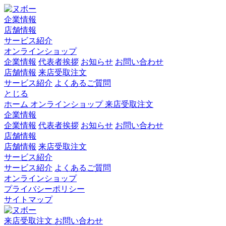
企業情報
店舗情報
サービス紹介
オンラインショップ
企業情報
代表者挨拶
お知らせ
お問い合わせ
店舗情報
来店受取注文
サービス紹介
よくあるご質問
とじる
ホーム
オンラインショップ
来店受取注文
企業情報
企業情報
代表者挨拶
お知らせ
お問い合わせ
店舗情報
店舗情報
来店受取注文
サービス紹介
サービス紹介
よくあるご質問
オンラインショップ
プライバシーポリシー
サイトマップ
来店受取注文
お問い合わせ