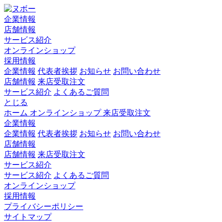
企業情報
店舗情報
サービス紹介
オンラインショップ
採用情報
企業情報
代表者挨拶
お知らせ
お問い合わせ
店舗情報
来店受取注文
サービス紹介
よくあるご質問
とじる
ホーム
オンラインショップ
来店受取注文
企業情報
企業情報
代表者挨拶
お知らせ
お問い合わせ
店舗情報
店舗情報
来店受取注文
サービス紹介
サービス紹介
よくあるご質問
オンラインショップ
採用情報
プライバシーポリシー
サイトマップ