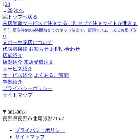
1
2
3
...
29
次へ
来店受取サービスで注文する
（別タブで注文サイトが開きま
す）
受取時刻の6時間前までのネット注文で、店頭でスムーズにお受け取
り
ヌボー生花店について
代表者挨拶
お知らせ
お問い合わせ
店舗紹介
店舗紹介
来店受取注文
サービス紹介
サービス紹介
よくあるご質問
事例紹介
プライバシーポリシー
サイトマップ
〒381-0014
長野県長野市北尾張部715-7
プライバシーポリシー
サイトマップ