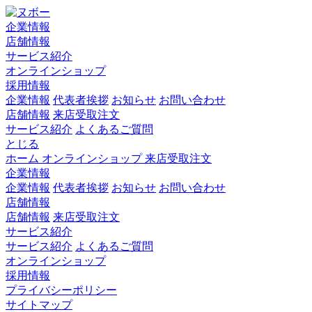
企業情報
店舗情報
サービス紹介
オンラインショップ
採用情報
企業情報
代表者挨拶
お知らせ
お問い合わせ
店舗情報
来店受取注文
サービス紹介
よくあるご質問
とじる
ホーム
オンラインショップ
来店受取注文
企業情報
企業情報
代表者挨拶
お知らせ
お問い合わせ
店舗情報
店舗情報
来店受取注文
サービス紹介
サービス紹介
よくあるご質問
オンラインショップ
採用情報
プライバシーポリシー
サイトマップ