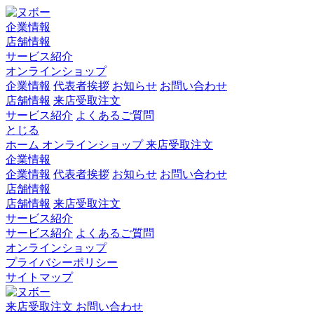
企業情報
店舗情報
サービス紹介
オンラインショップ
企業情報
代表者挨拶
お知らせ
お問い合わせ
店舗情報
来店受取注文
サービス紹介
よくあるご質問
とじる
ホーム
オンラインショップ
来店受取注文
企業情報
企業情報
代表者挨拶
お知らせ
お問い合わせ
店舗情報
店舗情報
来店受取注文
サービス紹介
サービス紹介
よくあるご質問
オンラインショップ
プライバシーポリシー
サイトマップ
来店受取注文
お問い合わせ