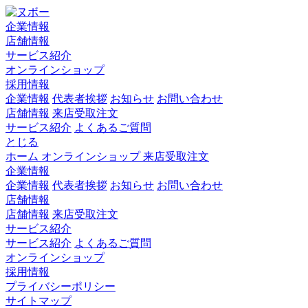
企業情報
店舗情報
サービス紹介
オンラインショップ
採用情報
企業情報
代表者挨拶
お知らせ
お問い合わせ
店舗情報
来店受取注文
サービス紹介
よくあるご質問
とじる
ホーム
オンラインショップ
来店受取注文
企業情報
企業情報
代表者挨拶
お知らせ
お問い合わせ
店舗情報
店舗情報
来店受取注文
サービス紹介
サービス紹介
よくあるご質問
オンラインショップ
採用情報
プライバシーポリシー
サイトマップ