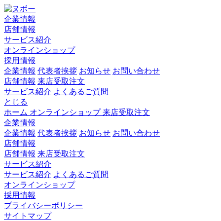
企業情報
店舗情報
サービス紹介
オンラインショップ
採用情報
企業情報
代表者挨拶
お知らせ
お問い合わせ
店舗情報
来店受取注文
サービス紹介
よくあるご質問
とじる
ホーム
オンラインショップ
来店受取注文
企業情報
企業情報
代表者挨拶
お知らせ
お問い合わせ
店舗情報
店舗情報
来店受取注文
サービス紹介
サービス紹介
よくあるご質問
オンラインショップ
採用情報
プライバシーポリシー
サイトマップ