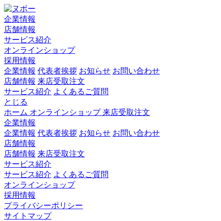
企業情報
店舗情報
サービス紹介
オンラインショップ
採用情報
企業情報
代表者挨拶
お知らせ
お問い合わせ
店舗情報
来店受取注文
サービス紹介
よくあるご質問
とじる
ホーム
オンラインショップ
来店受取注文
企業情報
企業情報
代表者挨拶
お知らせ
お問い合わせ
店舗情報
店舗情報
来店受取注文
サービス紹介
サービス紹介
よくあるご質問
オンラインショップ
採用情報
プライバシーポリシー
サイトマップ