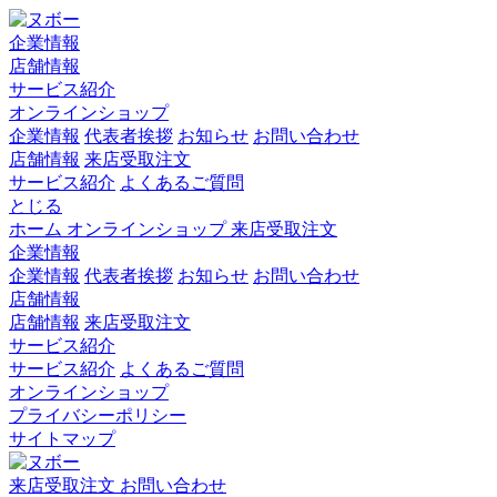
企業情報
店舗情報
サービス紹介
オンラインショップ
企業情報
代表者挨拶
お知らせ
お問い合わせ
店舗情報
来店受取注文
サービス紹介
よくあるご質問
とじる
ホーム
オンラインショップ
来店受取注文
企業情報
企業情報
代表者挨拶
お知らせ
お問い合わせ
店舗情報
店舗情報
来店受取注文
サービス紹介
サービス紹介
よくあるご質問
オンラインショップ
プライバシーポリシー
サイトマップ
来店受取注文
お問い合わせ