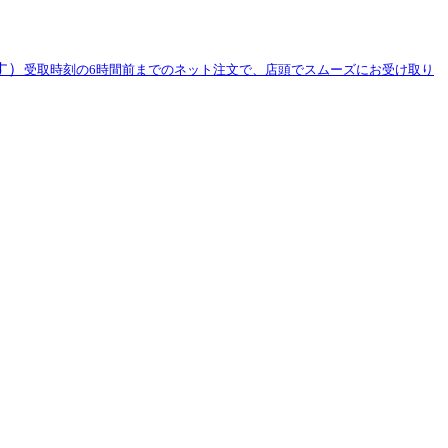
す）
受取時刻の6時間前までのネット注文で、店頭でスムーズにお受け取り