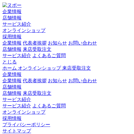
企業情報
店舗情報
サービス紹介
オンラインショップ
採用情報
企業情報
代表者挨拶
お知らせ
お問い合わせ
店舗情報
来店受取注文
サービス紹介
よくあるご質問
とじる
ホーム
オンラインショップ
来店受取注文
企業情報
企業情報
代表者挨拶
お知らせ
お問い合わせ
店舗情報
店舗情報
来店受取注文
サービス紹介
サービス紹介
よくあるご質問
オンラインショップ
採用情報
プライバシーポリシー
サイトマップ