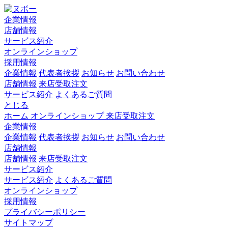
企業情報
店舗情報
サービス紹介
オンラインショップ
採用情報
企業情報
代表者挨拶
お知らせ
お問い合わせ
店舗情報
来店受取注文
サービス紹介
よくあるご質問
とじる
ホーム
オンラインショップ
来店受取注文
企業情報
企業情報
代表者挨拶
お知らせ
お問い合わせ
店舗情報
店舗情報
来店受取注文
サービス紹介
サービス紹介
よくあるご質問
オンラインショップ
採用情報
プライバシーポリシー
サイトマップ