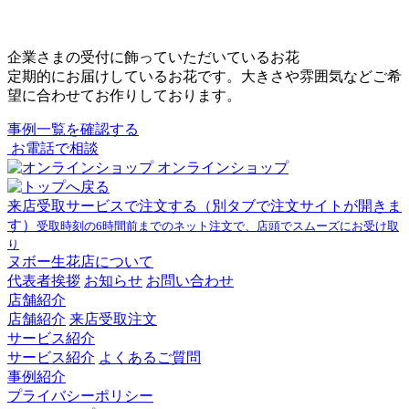
企業さまの受付に飾っていただいているお花
定期的にお届けしているお花です。大きさや雰囲気などご希
望に合わせてお作りしております。
事例一覧を確認する
お電話で相談
オンラインショップ
来店受取サービスで注文する
（別タブで注文サイトが開きま
す）
受取時刻の6時間前までのネット注文で、店頭でスムーズにお受け取
り
ヌボー生花店について
代表者挨拶
お知らせ
お問い合わせ
店舗紹介
店舗紹介
来店受取注文
サービス紹介
サービス紹介
よくあるご質問
事例紹介
プライバシーポリシー