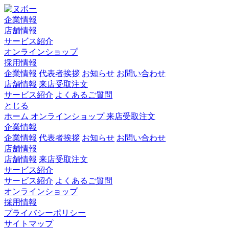
企業情報
店舗情報
サービス紹介
オンラインショップ
採用情報
企業情報
代表者挨拶
お知らせ
お問い合わせ
店舗情報
来店受取注文
サービス紹介
よくあるご質問
とじる
ホーム
オンラインショップ
来店受取注文
企業情報
企業情報
代表者挨拶
お知らせ
お問い合わせ
店舗情報
店舗情報
来店受取注文
サービス紹介
サービス紹介
よくあるご質問
オンラインショップ
採用情報
プライバシーポリシー
サイトマップ