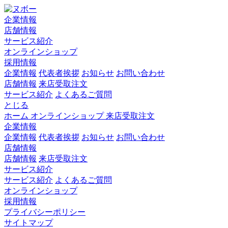
企業情報
店舗情報
サービス紹介
オンラインショップ
採用情報
企業情報
代表者挨拶
お知らせ
お問い合わせ
店舗情報
来店受取注文
サービス紹介
よくあるご質問
とじる
ホーム
オンラインショップ
来店受取注文
企業情報
企業情報
代表者挨拶
お知らせ
お問い合わせ
店舗情報
店舗情報
来店受取注文
サービス紹介
サービス紹介
よくあるご質問
オンラインショップ
採用情報
プライバシーポリシー
サイトマップ