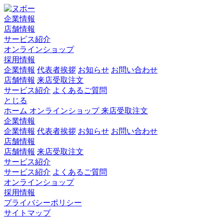
企業情報
店舗情報
サービス紹介
オンラインショップ
採用情報
企業情報
代表者挨拶
お知らせ
お問い合わせ
店舗情報
来店受取注文
サービス紹介
よくあるご質問
とじる
ホーム
オンラインショップ
来店受取注文
企業情報
企業情報
代表者挨拶
お知らせ
お問い合わせ
店舗情報
店舗情報
来店受取注文
サービス紹介
サービス紹介
よくあるご質問
オンラインショップ
採用情報
プライバシーポリシー
サイトマップ