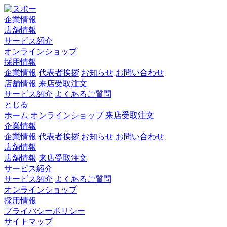
企業情報
店舗情報
サービス紹介
オンラインショップ
採用情報
企業情報
代表者挨拶
お知らせ
お問い合わせ
店舗情報
来店受取注文
サービス紹介
よくあるご質問
とじる
ホーム
オンラインショップ
来店受取注文
企業情報
企業情報
代表者挨拶
お知らせ
お問い合わせ
店舗情報
店舗情報
来店受取注文
サービス紹介
サービス紹介
よくあるご質問
オンラインショップ
採用情報
プライバシーポリシー
サイトマップ