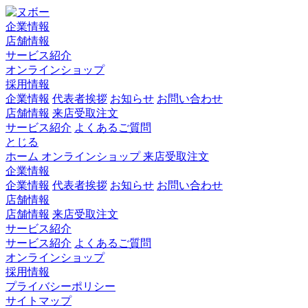
企業情報
店舗情報
サービス紹介
オンラインショップ
採用情報
企業情報
代表者挨拶
お知らせ
お問い合わせ
店舗情報
来店受取注文
サービス紹介
よくあるご質問
とじる
ホーム
オンラインショップ
来店受取注文
企業情報
企業情報
代表者挨拶
お知らせ
お問い合わせ
店舗情報
店舗情報
来店受取注文
サービス紹介
サービス紹介
よくあるご質問
オンラインショップ
採用情報
プライバシーポリシー
サイトマップ