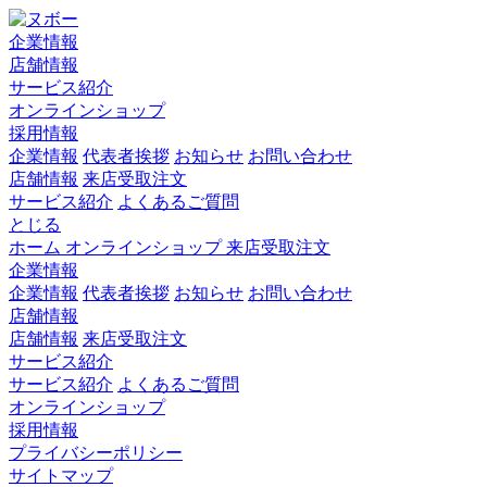
企業情報
店舗情報
サービス紹介
オンラインショップ
採用情報
企業情報
代表者挨拶
お知らせ
お問い合わせ
店舗情報
来店受取注文
サービス紹介
よくあるご質問
とじる
ホーム
オンラインショップ
来店受取注文
企業情報
企業情報
代表者挨拶
お知らせ
お問い合わせ
店舗情報
店舗情報
来店受取注文
サービス紹介
サービス紹介
よくあるご質問
オンラインショップ
採用情報
プライバシーポリシー
サイトマップ