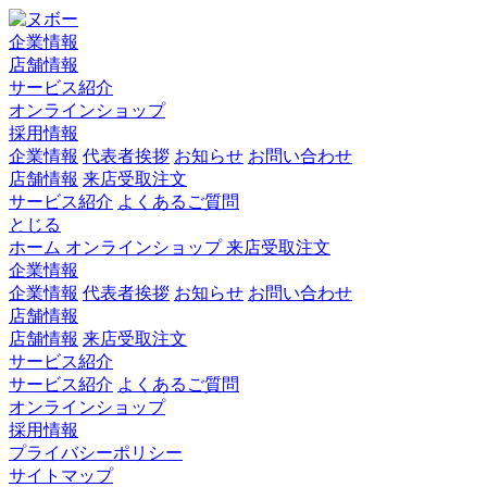
企業情報
店舗情報
サービス紹介
オンラインショップ
採用情報
企業情報
代表者挨拶
お知らせ
お問い合わせ
店舗情報
来店受取注文
サービス紹介
よくあるご質問
とじる
ホーム
オンラインショップ
来店受取注文
企業情報
企業情報
代表者挨拶
お知らせ
お問い合わせ
店舗情報
店舗情報
来店受取注文
サービス紹介
サービス紹介
よくあるご質問
オンラインショップ
採用情報
プライバシーポリシー
サイトマップ