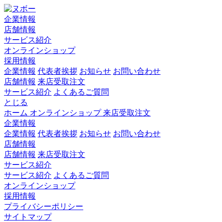
企業情報
店舗情報
サービス紹介
オンラインショップ
採用情報
企業情報
代表者挨拶
お知らせ
お問い合わせ
店舗情報
来店受取注文
サービス紹介
よくあるご質問
とじる
ホーム
オンラインショップ
来店受取注文
企業情報
企業情報
代表者挨拶
お知らせ
お問い合わせ
店舗情報
店舗情報
来店受取注文
サービス紹介
サービス紹介
よくあるご質問
オンラインショップ
採用情報
プライバシーポリシー
サイトマップ