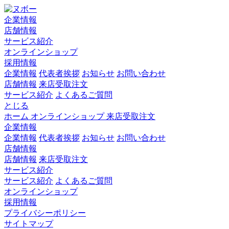
企業情報
店舗情報
サービス紹介
オンラインショップ
採用情報
企業情報
代表者挨拶
お知らせ
お問い合わせ
店舗情報
来店受取注文
サービス紹介
よくあるご質問
とじる
ホーム
オンラインショップ
来店受取注文
企業情報
企業情報
代表者挨拶
お知らせ
お問い合わせ
店舗情報
店舗情報
来店受取注文
サービス紹介
サービス紹介
よくあるご質問
オンラインショップ
採用情報
プライバシーポリシー
サイトマップ