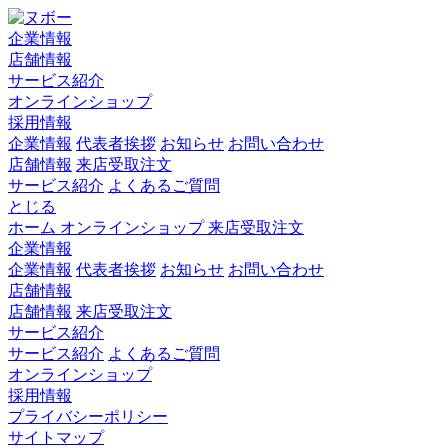
企業情報
店舗情報
サービス紹介
オンラインショップ
採用情報
企業情報
代表者挨拶
お知らせ
お問い合わせ
店舗情報
来店受取注文
サービス紹介
よくあるご質問
とじる
ホーム
オンラインショップ
来店受取注文
企業情報
企業情報
代表者挨拶
お知らせ
お問い合わせ
店舗情報
店舗情報
来店受取注文
サービス紹介
サービス紹介
よくあるご質問
オンラインショップ
採用情報
プライバシーポリシー
サイトマップ