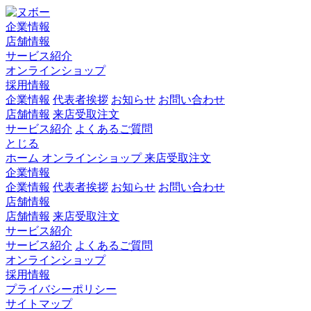
企業情報
店舗情報
サービス紹介
オンラインショップ
採用情報
企業情報
代表者挨拶
お知らせ
お問い合わせ
店舗情報
来店受取注文
サービス紹介
よくあるご質問
とじる
ホーム
オンラインショップ
来店受取注文
企業情報
企業情報
代表者挨拶
お知らせ
お問い合わせ
店舗情報
店舗情報
来店受取注文
サービス紹介
サービス紹介
よくあるご質問
オンラインショップ
採用情報
プライバシーポリシー
サイトマップ