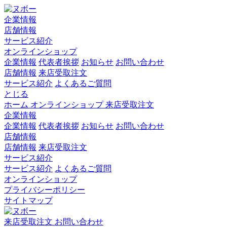
企業情報
店舗情報
サービス紹介
オンラインショップ
企業情報
代表者挨拶
お知らせ
お問い合わせ
店舗情報
来店受取注文
サービス紹介
よくあるご質問
とじる
ホーム
オンラインショップ
来店受取注文
企業情報
企業情報
代表者挨拶
お知らせ
お問い合わせ
店舗情報
店舗情報
来店受取注文
サービス紹介
サービス紹介
よくあるご質問
オンラインショップ
プライバシーポリシー
サイトマップ
来店受取注文
お問い合わせ