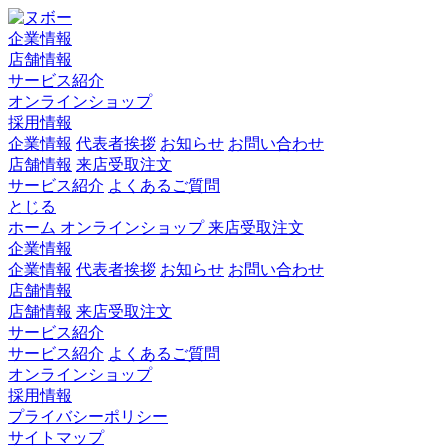
企業情報
店舗情報
サービス紹介
オンラインショップ
採用情報
企業情報
代表者挨拶
お知らせ
お問い合わせ
店舗情報
来店受取注文
サービス紹介
よくあるご質問
とじる
ホーム
オンラインショップ
来店受取注文
企業情報
企業情報
代表者挨拶
お知らせ
お問い合わせ
店舗情報
店舗情報
来店受取注文
サービス紹介
サービス紹介
よくあるご質問
オンラインショップ
採用情報
プライバシーポリシー
サイトマップ