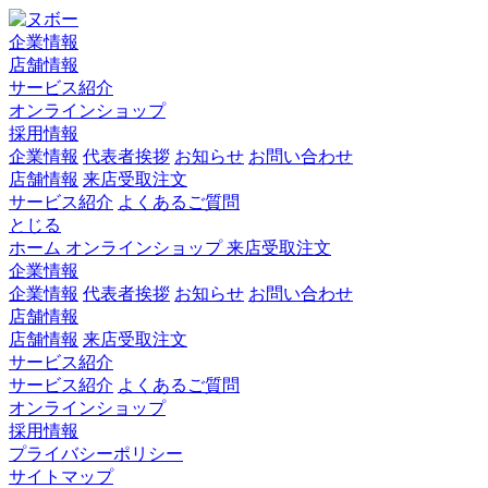
企業情報
店舗情報
サービス紹介
オンラインショップ
採用情報
企業情報
代表者挨拶
お知らせ
お問い合わせ
店舗情報
来店受取注文
サービス紹介
よくあるご質問
とじる
ホーム
オンラインショップ
来店受取注文
企業情報
企業情報
代表者挨拶
お知らせ
お問い合わせ
店舗情報
店舗情報
来店受取注文
サービス紹介
サービス紹介
よくあるご質問
オンラインショップ
採用情報
プライバシーポリシー
サイトマップ