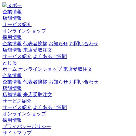
企業情報
店舗情報
サービス紹介
オンラインショップ
採用情報
企業情報
代表者挨拶
お知らせ
お問い合わせ
店舗情報
来店受取注文
サービス紹介
よくあるご質問
とじる
ホーム
オンラインショップ
来店受取注文
企業情報
企業情報
代表者挨拶
お知らせ
お問い合わせ
店舗情報
店舗情報
来店受取注文
サービス紹介
サービス紹介
よくあるご質問
オンラインショップ
採用情報
プライバシーポリシー
サイトマップ