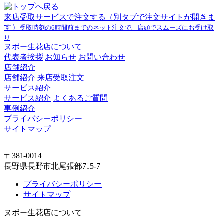
来店受取サービスで注文する
（別タブで注文サイトが開きま
す）
受取時刻の6時間前までのネット注文で、店頭でスムーズにお受け取
り
ヌボー生花店について
代表者挨拶
お知らせ
お問い合わせ
店舗紹介
店舗紹介
来店受取注文
サービス紹介
サービス紹介
よくあるご質問
事例紹介
プライバシーポリシー
サイトマップ
〒381-0014
長野県長野市北尾張部715-7
プライバシーポリシー
サイトマップ
ヌボー生花店について