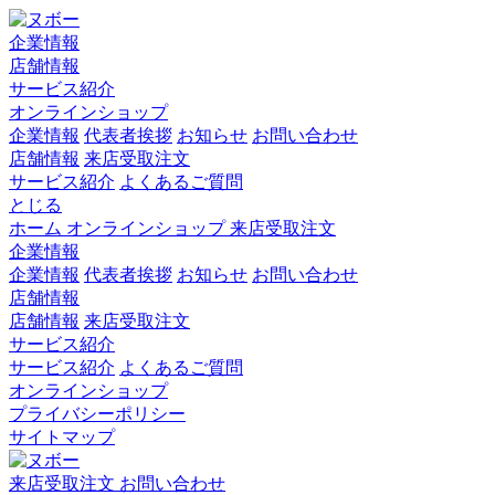
企業情報
店舗情報
サービス紹介
オンラインショップ
企業情報
代表者挨拶
お知らせ
お問い合わせ
店舗情報
来店受取注文
サービス紹介
よくあるご質問
とじる
ホーム
オンラインショップ
来店受取注文
企業情報
企業情報
代表者挨拶
お知らせ
お問い合わせ
店舗情報
店舗情報
来店受取注文
サービス紹介
サービス紹介
よくあるご質問
オンラインショップ
プライバシーポリシー
サイトマップ
来店受取注文
お問い合わせ