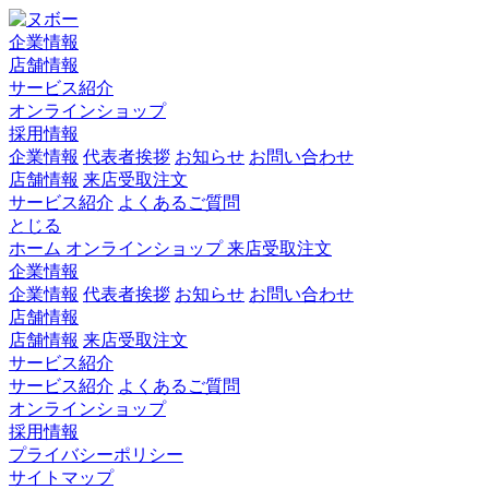
企業情報
店舗情報
サービス紹介
オンラインショップ
採用情報
企業情報
代表者挨拶
お知らせ
お問い合わせ
店舗情報
来店受取注文
サービス紹介
よくあるご質問
とじる
ホーム
オンラインショップ
来店受取注文
企業情報
企業情報
代表者挨拶
お知らせ
お問い合わせ
店舗情報
店舗情報
来店受取注文
サービス紹介
サービス紹介
よくあるご質問
オンラインショップ
採用情報
プライバシーポリシー
サイトマップ