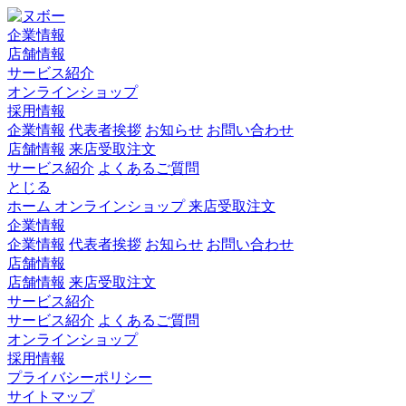
企業情報
店舗情報
サービス紹介
オンラインショップ
採用情報
企業情報
代表者挨拶
お知らせ
お問い合わせ
店舗情報
来店受取注文
サービス紹介
よくあるご質問
とじる
ホーム
オンラインショップ
来店受取注文
企業情報
企業情報
代表者挨拶
お知らせ
お問い合わせ
店舗情報
店舗情報
来店受取注文
サービス紹介
サービス紹介
よくあるご質問
オンラインショップ
採用情報
プライバシーポリシー
サイトマップ