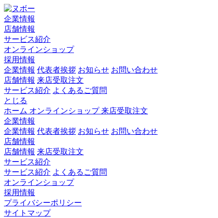
企業情報
店舗情報
サービス紹介
オンラインショップ
採用情報
企業情報
代表者挨拶
お知らせ
お問い合わせ
店舗情報
来店受取注文
サービス紹介
よくあるご質問
とじる
ホーム
オンラインショップ
来店受取注文
企業情報
企業情報
代表者挨拶
お知らせ
お問い合わせ
店舗情報
店舗情報
来店受取注文
サービス紹介
サービス紹介
よくあるご質問
オンラインショップ
採用情報
プライバシーポリシー
サイトマップ