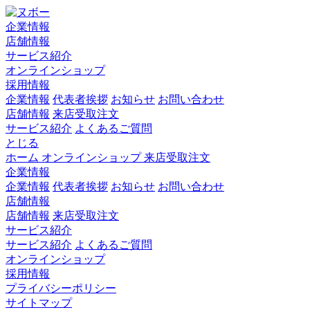
企業情報
店舗情報
サービス紹介
オンラインショップ
採用情報
企業情報
代表者挨拶
お知らせ
お問い合わせ
店舗情報
来店受取注文
サービス紹介
よくあるご質問
とじる
ホーム
オンラインショップ
来店受取注文
企業情報
企業情報
代表者挨拶
お知らせ
お問い合わせ
店舗情報
店舗情報
来店受取注文
サービス紹介
サービス紹介
よくあるご質問
オンラインショップ
採用情報
プライバシーポリシー
サイトマップ