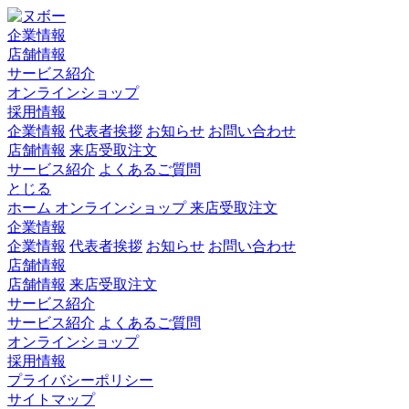
企業情報
店舗情報
サービス紹介
オンラインショップ
採用情報
企業情報
代表者挨拶
お知らせ
お問い合わせ
店舗情報
来店受取注文
サービス紹介
よくあるご質問
とじる
ホーム
オンラインショップ
来店受取注文
企業情報
企業情報
代表者挨拶
お知らせ
お問い合わせ
店舗情報
店舗情報
来店受取注文
サービス紹介
サービス紹介
よくあるご質問
オンラインショップ
採用情報
プライバシーポリシー
サイトマップ