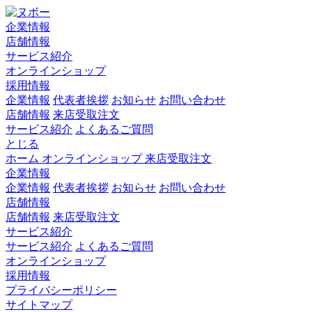
企業情報
店舗情報
サービス紹介
オンラインショップ
採用情報
企業情報
代表者挨拶
お知らせ
お問い合わせ
店舗情報
来店受取注文
サービス紹介
よくあるご質問
とじる
ホーム
オンラインショップ
来店受取注文
企業情報
企業情報
代表者挨拶
お知らせ
お問い合わせ
店舗情報
店舗情報
来店受取注文
サービス紹介
サービス紹介
よくあるご質問
オンラインショップ
採用情報
プライバシーポリシー
サイトマップ