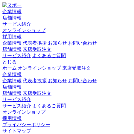
企業情報
店舗情報
サービス紹介
オンラインショップ
採用情報
企業情報
代表者挨拶
お知らせ
お問い合わせ
店舗情報
来店受取注文
サービス紹介
よくあるご質問
とじる
ホーム
オンラインショップ
来店受取注文
企業情報
企業情報
代表者挨拶
お知らせ
お問い合わせ
店舗情報
店舗情報
来店受取注文
サービス紹介
サービス紹介
よくあるご質問
オンラインショップ
採用情報
プライバシーポリシー
サイトマップ