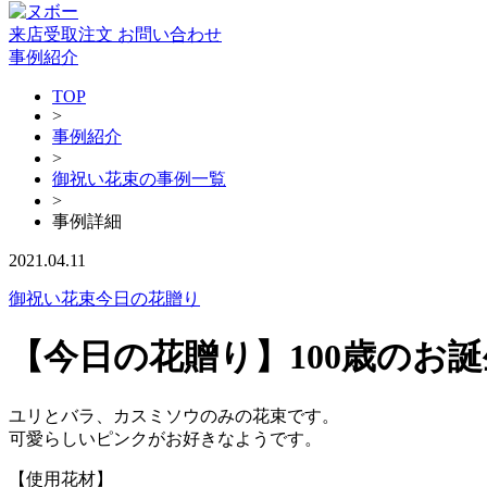
来店受取注文
お問い合わせ
事例紹介
TOP
>
事例紹介
>
御祝い花束の事例一覧
>
事例詳細
2021.04.11
御祝い花束
今日の花贈り
【今日の花贈り】100歳のお
ユリとバラ、カスミソウのみの花束です。
可愛らしいピンクがお好きなようです。
【使用花材】