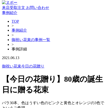
来店受取注文
お問い合わせ
事例紹介
TOP
>
事例紹介
>
御祝い花束の事例一覧
>
事例詳細
2021.06.13
御祝い花束
今日の花贈り
【今日の花贈り】80歳の誕生
日に贈る花束
バラ30本、色はうすい色のピンクと黄色とオレンジの3色で
というご希望