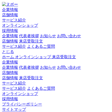
企業情報
店舗情報
サービス紹介
オンラインショップ
採用情報
企業情報
代表者挨拶
お知らせ
お問い合わせ
店舗情報
来店受取注文
サービス紹介
よくあるご質問
とじる
ホーム
オンラインショップ
来店受取注文
企業情報
企業情報
代表者挨拶
お知らせ
お問い合わせ
店舗情報
店舗情報
来店受取注文
サービス紹介
サービス紹介
よくあるご質問
オンラインショップ
採用情報
プライバシーポリシー
サイトマップ