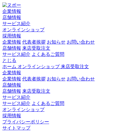
企業情報
店舗情報
サービス紹介
オンラインショップ
採用情報
企業情報
代表者挨拶
お知らせ
お問い合わせ
店舗情報
来店受取注文
サービス紹介
よくあるご質問
とじる
ホーム
オンラインショップ
来店受取注文
企業情報
企業情報
代表者挨拶
お知らせ
お問い合わせ
店舗情報
店舗情報
来店受取注文
サービス紹介
サービス紹介
よくあるご質問
オンラインショップ
採用情報
プライバシーポリシー
サイトマップ