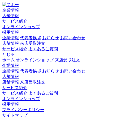
企業情報
店舗情報
サービス紹介
オンラインショップ
採用情報
企業情報
代表者挨拶
お知らせ
お問い合わせ
店舗情報
来店受取注文
サービス紹介
よくあるご質問
とじる
ホーム
オンラインショップ
来店受取注文
企業情報
企業情報
代表者挨拶
お知らせ
お問い合わせ
店舗情報
店舗情報
来店受取注文
サービス紹介
サービス紹介
よくあるご質問
オンラインショップ
採用情報
プライバシーポリシー
サイトマップ