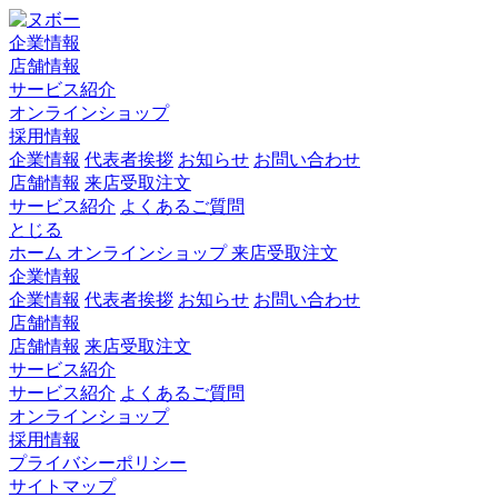
企業情報
店舗情報
サービス紹介
オンラインショップ
採用情報
企業情報
代表者挨拶
お知らせ
お問い合わせ
店舗情報
来店受取注文
サービス紹介
よくあるご質問
とじる
ホーム
オンラインショップ
来店受取注文
企業情報
企業情報
代表者挨拶
お知らせ
お問い合わせ
店舗情報
店舗情報
来店受取注文
サービス紹介
サービス紹介
よくあるご質問
オンラインショップ
採用情報
プライバシーポリシー
サイトマップ