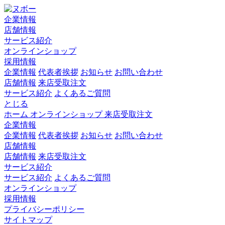
企業情報
店舗情報
サービス紹介
オンラインショップ
採用情報
企業情報
代表者挨拶
お知らせ
お問い合わせ
店舗情報
来店受取注文
サービス紹介
よくあるご質問
とじる
ホーム
オンラインショップ
来店受取注文
企業情報
企業情報
代表者挨拶
お知らせ
お問い合わせ
店舗情報
店舗情報
来店受取注文
サービス紹介
サービス紹介
よくあるご質問
オンラインショップ
採用情報
プライバシーポリシー
サイトマップ