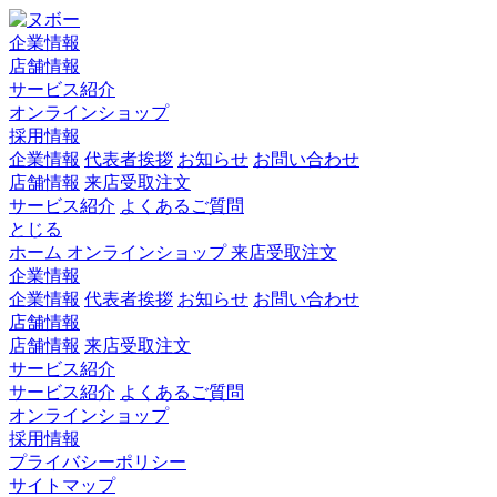
企業情報
店舗情報
サービス紹介
オンラインショップ
採用情報
企業情報
代表者挨拶
お知らせ
お問い合わせ
店舗情報
来店受取注文
サービス紹介
よくあるご質問
とじる
ホーム
オンラインショップ
来店受取注文
企業情報
企業情報
代表者挨拶
お知らせ
お問い合わせ
店舗情報
店舗情報
来店受取注文
サービス紹介
サービス紹介
よくあるご質問
オンラインショップ
採用情報
プライバシーポリシー
サイトマップ