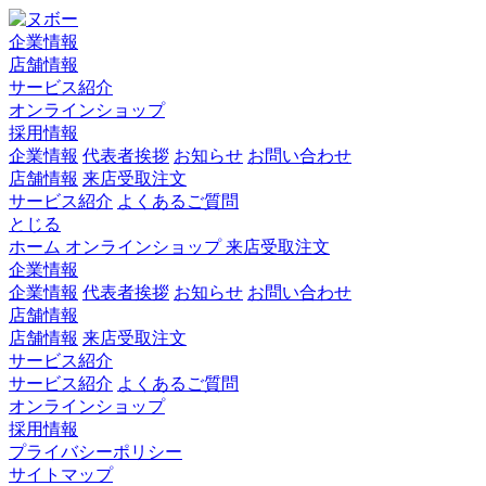
企業情報
店舗情報
サービス紹介
オンラインショップ
採用情報
企業情報
代表者挨拶
お知らせ
お問い合わせ
店舗情報
来店受取注文
サービス紹介
よくあるご質問
とじる
ホーム
オンラインショップ
来店受取注文
企業情報
企業情報
代表者挨拶
お知らせ
お問い合わせ
店舗情報
店舗情報
来店受取注文
サービス紹介
サービス紹介
よくあるご質問
オンラインショップ
採用情報
プライバシーポリシー
サイトマップ