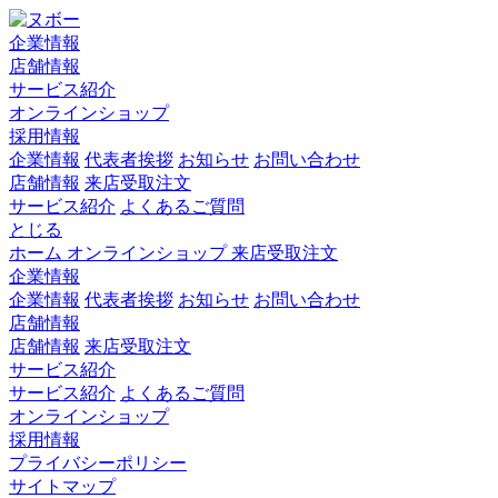
企業情報
店舗情報
サービス紹介
オンラインショップ
採用情報
企業情報
代表者挨拶
お知らせ
お問い合わせ
店舗情報
来店受取注文
サービス紹介
よくあるご質問
とじる
ホーム
オンラインショップ
来店受取注文
企業情報
企業情報
代表者挨拶
お知らせ
お問い合わせ
店舗情報
店舗情報
来店受取注文
サービス紹介
サービス紹介
よくあるご質問
オンラインショップ
採用情報
プライバシーポリシー
サイトマップ