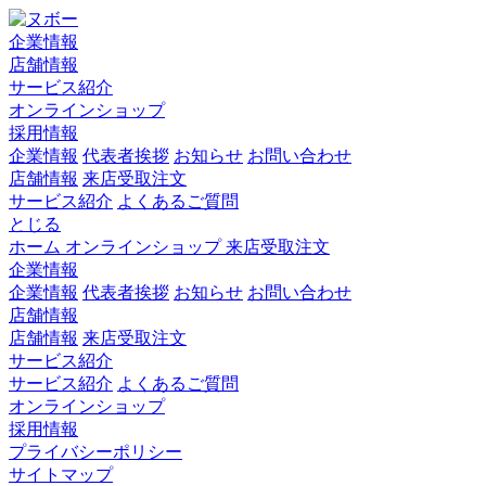
企業情報
店舗情報
サービス紹介
オンラインショップ
採用情報
企業情報
代表者挨拶
お知らせ
お問い合わせ
店舗情報
来店受取注文
サービス紹介
よくあるご質問
とじる
ホーム
オンラインショップ
来店受取注文
企業情報
企業情報
代表者挨拶
お知らせ
お問い合わせ
店舗情報
店舗情報
来店受取注文
サービス紹介
サービス紹介
よくあるご質問
オンラインショップ
採用情報
プライバシーポリシー
サイトマップ